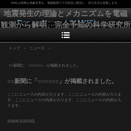
DN社は危険な地象災害を、電磁観測で５日前迄に配信し、安心生活を提案します。
地震発生の理論とメカニズムを電磁
観測から解明、完全予知の科学研究所
TEL.0978-72-2643 〒873-0503 大分県国東市国東町鶴川1737番地
トップ
›
ニュース
›
○○新聞に「○○○○○○」が掲載されました。
○○新聞に「○○○○○○」が掲載されました。
ここにニュースの内容が入ります。ここにニュースの内容が入りま
す。ここにニュースの内容が入ります。ここにニュースの内容が入
ります。
2016年10月03日